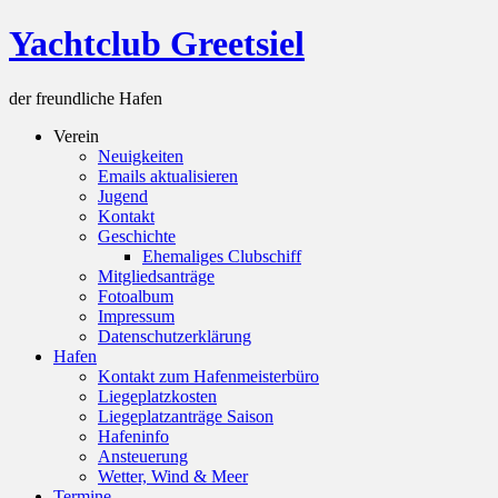
Skip
Yachtclub Greetsiel
to
content
der freundliche Hafen
Verein
Neuigkeiten
Emails aktualisieren
Jugend
Kontakt
Geschichte
Ehemaliges Clubschiff
Mitgliedsanträge
Fotoalbum
Impressum
Datenschutzerklärung
Hafen
Kontakt zum Hafenmeisterbüro
Liegeplatzkosten
Liegeplatzanträge Saison
Hafeninfo
Ansteuerung
Wetter, Wind & Meer
Termine