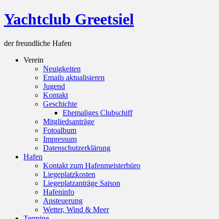
Skip
Yachtclub Greetsiel
to
content
der freundliche Hafen
Verein
Neuigkeiten
Emails aktualisieren
Jugend
Kontakt
Geschichte
Ehemaliges Clubschiff
Mitgliedsanträge
Fotoalbum
Impressum
Datenschutzerklärung
Hafen
Kontakt zum Hafenmeisterbüro
Liegeplatzkosten
Liegeplatzanträge Saison
Hafeninfo
Ansteuerung
Wetter, Wind & Meer
Termine