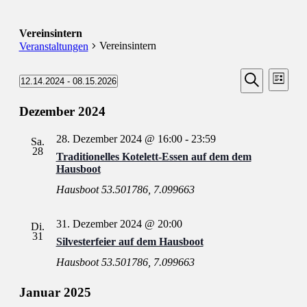
Vereinsintern
Vereinsintern
Veranstaltungen
Veransta
Vera
Veranstaltungen
12.14.2024
 - 
08.15.2026
Liste
Ansic
Suche
Datum
Suche
Navi
wählen.
Dezember 2024
und
Ansichten
28. Dezember 2024 @ 16:00
-
23:59
Sa.
Navigati
28
Traditionelles Kotelett-Essen auf dem dem
Hausboot
Hausboot
53.501786, 7.099663
31. Dezember 2024 @ 20:00
Di.
31
Silvesterfeier auf dem Hausboot
Hausboot
53.501786, 7.099663
Januar 2025