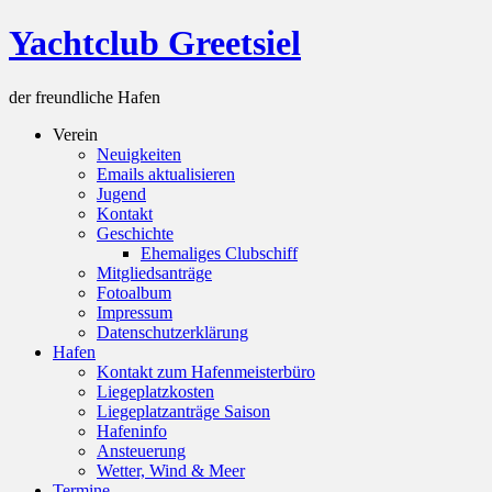
Skip
Yachtclub Greetsiel
to
content
der freundliche Hafen
Verein
Neuigkeiten
Emails aktualisieren
Jugend
Kontakt
Geschichte
Ehemaliges Clubschiff
Mitgliedsanträge
Fotoalbum
Impressum
Datenschutzerklärung
Hafen
Kontakt zum Hafenmeisterbüro
Liegeplatzkosten
Liegeplatzanträge Saison
Hafeninfo
Ansteuerung
Wetter, Wind & Meer
Termine