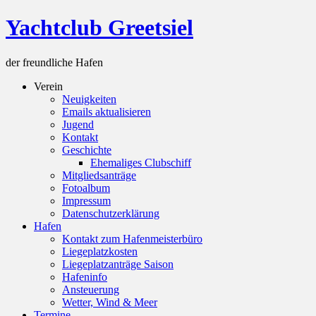
Skip
Yachtclub Greetsiel
to
content
der freundliche Hafen
Verein
Neuigkeiten
Emails aktualisieren
Jugend
Kontakt
Geschichte
Ehemaliges Clubschiff
Mitgliedsanträge
Fotoalbum
Impressum
Datenschutzerklärung
Hafen
Kontakt zum Hafenmeisterbüro
Liegeplatzkosten
Liegeplatzanträge Saison
Hafeninfo
Ansteuerung
Wetter, Wind & Meer
Termine