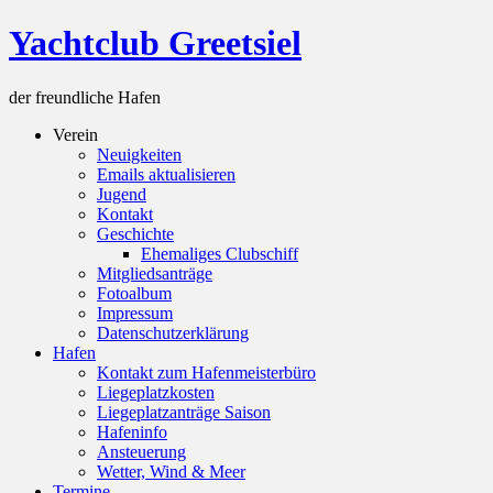
Skip
Yachtclub Greetsiel
to
content
der freundliche Hafen
Verein
Neuigkeiten
Emails aktualisieren
Jugend
Kontakt
Geschichte
Ehemaliges Clubschiff
Mitgliedsanträge
Fotoalbum
Impressum
Datenschutzerklärung
Hafen
Kontakt zum Hafenmeisterbüro
Liegeplatzkosten
Liegeplatzanträge Saison
Hafeninfo
Ansteuerung
Wetter, Wind & Meer
Termine