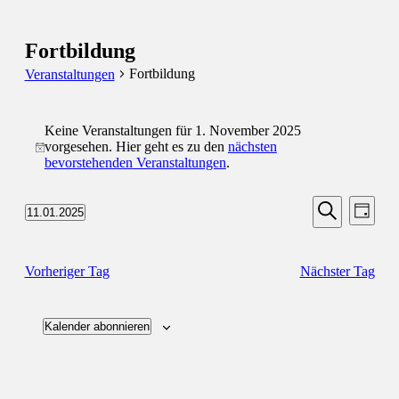
Fortbildung
Fortbildung
Veranstaltungen
Veranstaltungen
Keine Veranstaltungen für 1. November 2025
für
vorgesehen. Hier geht es zu den
nächsten
Hinweis
1.
bevorstehenden Veranstaltungen
.
November
Veransta
Vera
2025
11.01.2025
Tag
Ansic
Suche
Datum
Suche
Navi
wählen.
und
Vorheriger Tag
Nächster Tag
Ansichten
Navigati
Kalender abonnieren