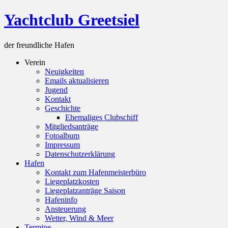
Skip
Yachtclub Greetsiel
to
content
der freundliche Hafen
Verein
Neuigkeiten
Emails aktualisieren
Jugend
Kontakt
Geschichte
Ehemaliges Clubschiff
Mitgliedsanträge
Fotoalbum
Impressum
Datenschutzerklärung
Hafen
Kontakt zum Hafenmeisterbüro
Liegeplatzkosten
Liegeplatzanträge Saison
Hafeninfo
Ansteuerung
Wetter, Wind & Meer
Termine