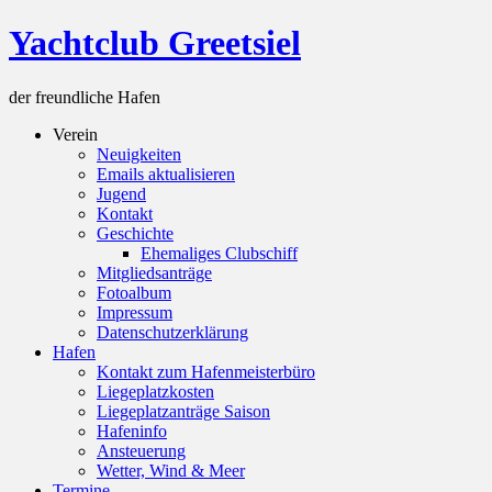
Skip
Yachtclub Greetsiel
to
content
der freundliche Hafen
Verein
Neuigkeiten
Emails aktualisieren
Jugend
Kontakt
Geschichte
Ehemaliges Clubschiff
Mitgliedsanträge
Fotoalbum
Impressum
Datenschutzerklärung
Hafen
Kontakt zum Hafenmeisterbüro
Liegeplatzkosten
Liegeplatzanträge Saison
Hafeninfo
Ansteuerung
Wetter, Wind & Meer
Termine