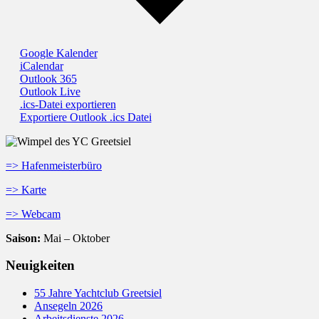
Google Kalender
iCalendar
Outlook 365
Outlook Live
.ics-Datei exportieren
Exportiere Outlook .ics Datei
=> Hafenmeisterbüro
=> Karte
=> Webcam
Saison:
Mai – Oktober
Neuigkeiten
55 Jahre Yachtclub Greetsiel
Ansegeln 2026
Arbeitsdienste 2026