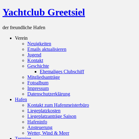
Skip
Yachtclub Greetsiel
to
content
der freundliche Hafen
Verein
Neuigkeiten
Emails aktualisieren
Jugend
Kontakt
Geschichte
Ehemaliges Clubschiff
Mitgliedsanträge
Fotoalbum
Impressum
Datenschutzerklärung
Hafen
Kontakt zum Hafenmeisterbüro
Liegeplatzkosten
Liegeplatzanträge Saison
Hafeninfo
Ansteuerung
Wetter, Wind & Meer
Termine