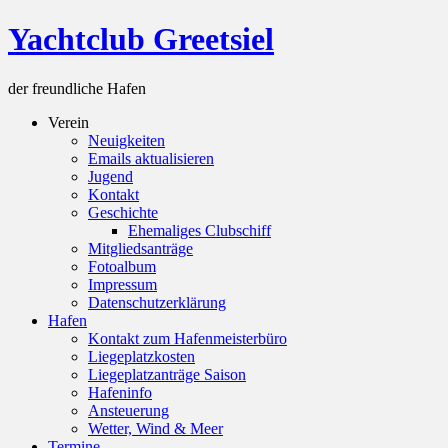
Skip
Yachtclub Greetsiel
to
content
der freundliche Hafen
Verein
Neuigkeiten
Emails aktualisieren
Jugend
Kontakt
Geschichte
Ehemaliges Clubschiff
Mitgliedsanträge
Fotoalbum
Impressum
Datenschutzerklärung
Hafen
Kontakt zum Hafenmeisterbüro
Liegeplatzkosten
Liegeplatzanträge Saison
Hafeninfo
Ansteuerung
Wetter, Wind & Meer
Termine