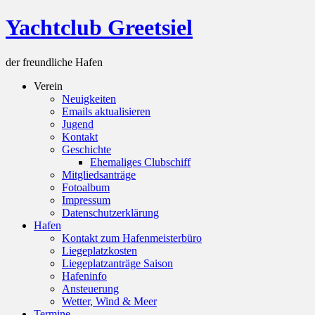
Skip
Yachtclub Greetsiel
to
content
der freundliche Hafen
Verein
Neuigkeiten
Emails aktualisieren
Jugend
Kontakt
Geschichte
Ehemaliges Clubschiff
Mitgliedsanträge
Fotoalbum
Impressum
Datenschutzerklärung
Hafen
Kontakt zum Hafenmeisterbüro
Liegeplatzkosten
Liegeplatzanträge Saison
Hafeninfo
Ansteuerung
Wetter, Wind & Meer
Termine