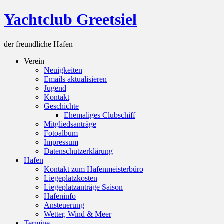
Skip
Yachtclub Greetsiel
to
content
der freundliche Hafen
Verein
Neuigkeiten
Emails aktualisieren
Jugend
Kontakt
Geschichte
Ehemaliges Clubschiff
Mitgliedsanträge
Fotoalbum
Impressum
Datenschutzerklärung
Hafen
Kontakt zum Hafenmeisterbüro
Liegeplatzkosten
Liegeplatzanträge Saison
Hafeninfo
Ansteuerung
Wetter, Wind & Meer
Termine