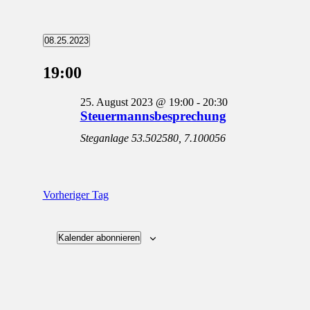
Veranstaltungen
08.25.2023
Datum
für
wählen.
19:00
25.
August
25. August 2023 @ 19:00
-
20:30
2023
Steuermannsbesprechung
Steganlage
53.502580, 7.100056
Vorheriger Tag
Kalender abonnieren