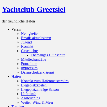
Skip
Yachtclub Greetsiel
to
content
der freundliche Hafen
Verein
Neuigkeiten
Emails aktualisieren
Jugend
Kontakt
Geschichte
Ehemaliges Clubschiff
Mitgliedsanträge
Fotoalbum
Impressum
Datenschutzerklärung
Hafen
Kontakt zum Hafenmeisterbüro
Liegeplatzkosten
Liegeplatzanträge Saison
Hafeninfo
Ansteuerung
Wetter, Wind & Meer
Termine