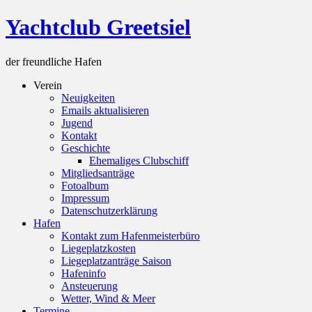
Skip
Yachtclub Greetsiel
to
content
der freundliche Hafen
Verein
Neuigkeiten
Emails aktualisieren
Jugend
Kontakt
Geschichte
Ehemaliges Clubschiff
Mitgliedsanträge
Fotoalbum
Impressum
Datenschutzerklärung
Hafen
Kontakt zum Hafenmeisterbüro
Liegeplatzkosten
Liegeplatzanträge Saison
Hafeninfo
Ansteuerung
Wetter, Wind & Meer
Termine