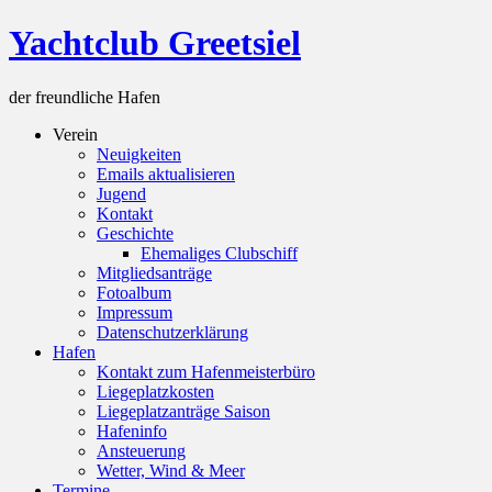
Skip
Yachtclub Greetsiel
to
content
der freundliche Hafen
Verein
Neuigkeiten
Emails aktualisieren
Jugend
Kontakt
Geschichte
Ehemaliges Clubschiff
Mitgliedsanträge
Fotoalbum
Impressum
Datenschutzerklärung
Hafen
Kontakt zum Hafenmeisterbüro
Liegeplatzkosten
Liegeplatzanträge Saison
Hafeninfo
Ansteuerung
Wetter, Wind & Meer
Termine