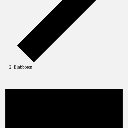
Einbboten
Veranstaltungen
für
31.
Januar
2025