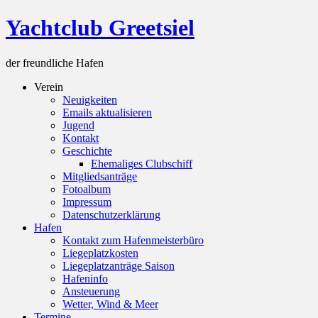
Skip
Yachtclub Greetsiel
to
content
der freundliche Hafen
Verein
Neuigkeiten
Emails aktualisieren
Jugend
Kontakt
Geschichte
Ehemaliges Clubschiff
Mitgliedsanträge
Fotoalbum
Impressum
Datenschutzerklärung
Hafen
Kontakt zum Hafenmeisterbüro
Liegeplatzkosten
Liegeplatzanträge Saison
Hafeninfo
Ansteuerung
Wetter, Wind & Meer
Termine