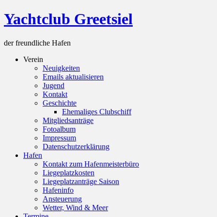
Skip
Yachtclub Greetsiel
to
content
der freundliche Hafen
Verein
Neuigkeiten
Emails aktualisieren
Jugend
Kontakt
Geschichte
Ehemaliges Clubschiff
Mitgliedsanträge
Fotoalbum
Impressum
Datenschutzerklärung
Hafen
Kontakt zum Hafenmeisterbüro
Liegeplatzkosten
Liegeplatzanträge Saison
Hafeninfo
Ansteuerung
Wetter, Wind & Meer
Termine