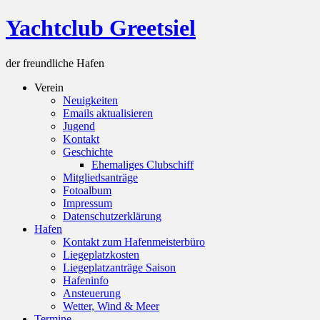
Skip
Yachtclub Greetsiel
to
content
der freundliche Hafen
Verein
Neuigkeiten
Emails aktualisieren
Jugend
Kontakt
Geschichte
Ehemaliges Clubschiff
Mitgliedsanträge
Fotoalbum
Impressum
Datenschutzerklärung
Hafen
Kontakt zum Hafenmeisterbüro
Liegeplatzkosten
Liegeplatzanträge Saison
Hafeninfo
Ansteuerung
Wetter, Wind & Meer
Termine