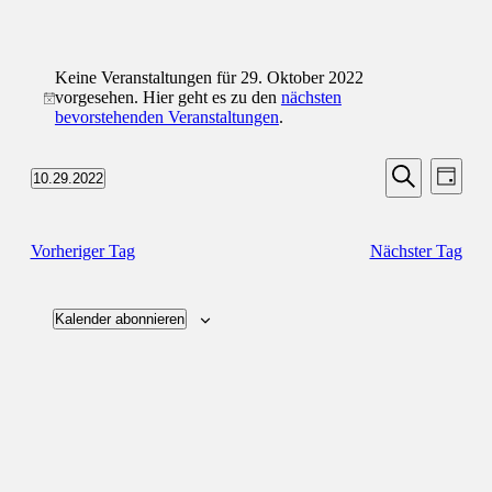
Veranstaltungen
Keine Veranstaltungen für 29. Oktober 2022
für
vorgesehen. Hier geht es zu den
nächsten
Hinweis
29.
bevorstehenden Veranstaltungen
.
Oktober
Veransta
Vera
2022
10.29.2022
Tag
Ansic
Suche
Datum
Suche
Navi
wählen.
und
Vorheriger Tag
Nächster Tag
Ansichten
Navigati
Kalender abonnieren