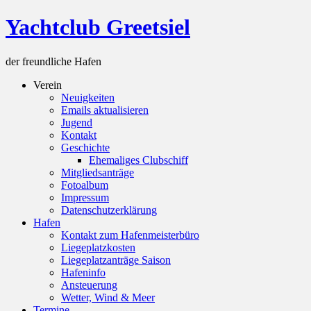
Skip
Yachtclub Greetsiel
to
content
der freundliche Hafen
Verein
Neuigkeiten
Emails aktualisieren
Jugend
Kontakt
Geschichte
Ehemaliges Clubschiff
Mitgliedsanträge
Fotoalbum
Impressum
Datenschutzerklärung
Hafen
Kontakt zum Hafenmeisterbüro
Liegeplatzkosten
Liegeplatzanträge Saison
Hafeninfo
Ansteuerung
Wetter, Wind & Meer
Termine