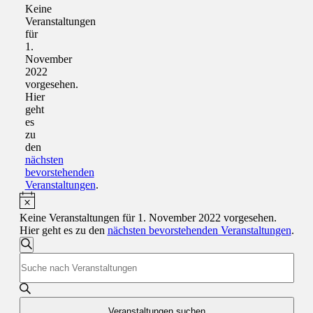
für
Hinweis
Keine
Veranstaltungen
1.
für
November
1.
November
2022
2022
vorgesehen.
Hier
geht
es
zu
den
nächsten
bevorstehenden
Veranstaltungen
.
Hinweis
Keine Veranstaltungen für 1. November 2022 vorgesehen.
Hier geht es zu den
nächsten bevorstehenden Veranstaltungen
.
Veranstaltungen
Suche
Bitte
Suche
Schlüsselwort
und
eingeben.
Suche
Ansichten,
nach
Veranstaltungen suchen