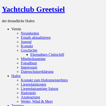
Skip
Yachtclub Greetsiel
to
content
der freundliche Hafen
Verein
Neuigkeiten
Emails aktualisieren
Jugend
Kontakt
Geschichte
Ehemaliges Clubschiff
Mitgliedsanträge
Fotoalbum
Impressum
Datenschutzerklärung
Hafen
Kontakt zum Hafenmeisterbüro
Liegeplatzkosten
Liegeplatzanträge Saison
Hafeninfo
Ansteuerung
Wetter, Wind & Meer
Termine