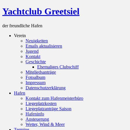
Skip
Yachtclub Greetsiel
to
content
der freundliche Hafen
Verein
Neuigkeiten
Emails aktualisieren
Jugend
Kontakt
Geschichte
Ehemaliges Clubschiff
Mitgliedsanträge
Fotoalbum
Impressum
Datenschutzerklärung
Hafen
Kontakt zum Hafenmeisterbüro
Liegeplatzkosten
Liegeplatzanträge Saison
Hafeninfo
Ansteuerung
Wetter, Wind & Meer
Termine