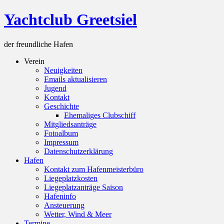
Skip
Yachtclub Greetsiel
to
content
der freundliche Hafen
Verein
Neuigkeiten
Emails aktualisieren
Jugend
Kontakt
Geschichte
Ehemaliges Clubschiff
Mitgliedsanträge
Fotoalbum
Impressum
Datenschutzerklärung
Hafen
Kontakt zum Hafenmeisterbüro
Liegeplatzkosten
Liegeplatzanträge Saison
Hafeninfo
Ansteuerung
Wetter, Wind & Meer
Termine