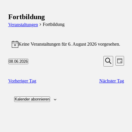
Fortbildung
Fortbildung
Veranstaltungen
Veranstaltungen
Keine Veranstaltungen für 6. August 2026 vorgesehen.
für
Hinweis
6.
Veransta
Vera
August
08.06.2026
Tag
Ansic
Suche
Datum
Suche
2026
Navi
wählen.
und
Vorheriger Tag
Nächster Tag
Ansichten
Navigati
Kalender abonnieren