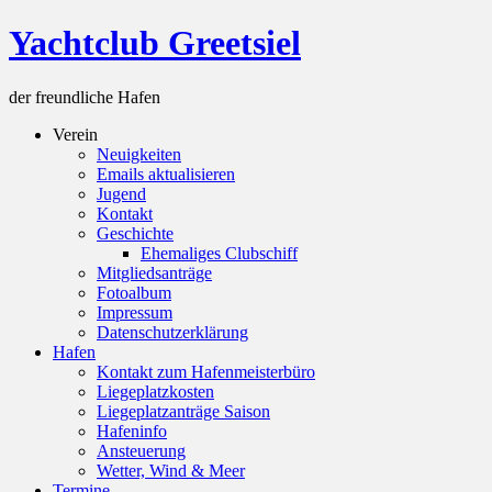
Skip
Yachtclub Greetsiel
to
content
der freundliche Hafen
Verein
Neuigkeiten
Emails aktualisieren
Jugend
Kontakt
Geschichte
Ehemaliges Clubschiff
Mitgliedsanträge
Fotoalbum
Impressum
Datenschutzerklärung
Hafen
Kontakt zum Hafenmeisterbüro
Liegeplatzkosten
Liegeplatzanträge Saison
Hafeninfo
Ansteuerung
Wetter, Wind & Meer
Termine