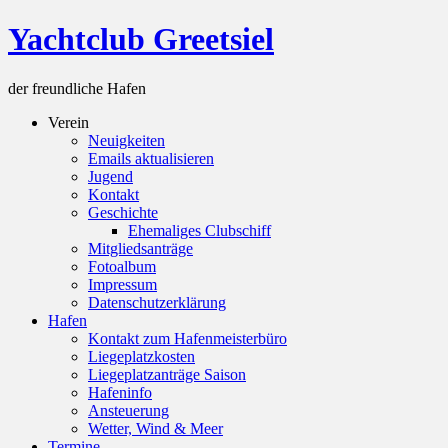
Skip
Yachtclub Greetsiel
to
content
der freundliche Hafen
Verein
Neuigkeiten
Emails aktualisieren
Jugend
Kontakt
Geschichte
Ehemaliges Clubschiff
Mitgliedsanträge
Fotoalbum
Impressum
Datenschutzerklärung
Hafen
Kontakt zum Hafenmeisterbüro
Liegeplatzkosten
Liegeplatzanträge Saison
Hafeninfo
Ansteuerung
Wetter, Wind & Meer
Termine