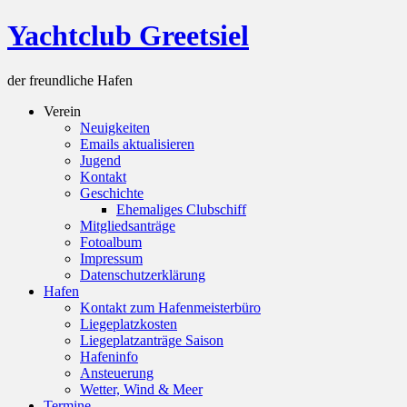
Skip
Yachtclub Greetsiel
to
content
der freundliche Hafen
Verein
Neuigkeiten
Emails aktualisieren
Jugend
Kontakt
Geschichte
Ehemaliges Clubschiff
Mitgliedsanträge
Fotoalbum
Impressum
Datenschutzerklärung
Hafen
Kontakt zum Hafenmeisterbüro
Liegeplatzkosten
Liegeplatzanträge Saison
Hafeninfo
Ansteuerung
Wetter, Wind & Meer
Termine