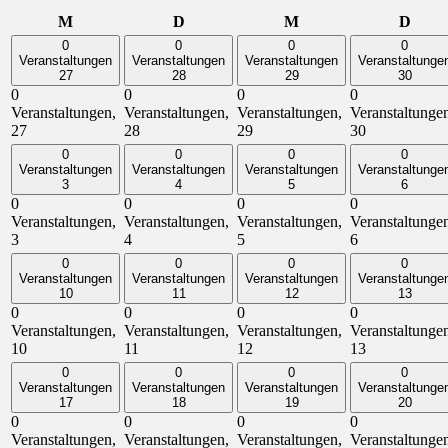
Montag
Dienstag
Mittwoch
Donn
M
D
M
D
0
0
0
0
Veranstaltungen
Veranstaltungen
Veranstaltungen
Veranstaltunge
27
28
29
30
0
0
0
0
Veranstaltungen,
Veranstaltungen,
Veranstaltungen,
Veranstaltunge
27
28
29
30
0
0
0
0
Veranstaltungen
Veranstaltungen
Veranstaltungen
Veranstaltunge
3
4
5
6
0
0
0
0
Veranstaltungen,
Veranstaltungen,
Veranstaltungen,
Veranstaltunge
3
4
5
6
0
0
0
0
Veranstaltungen
Veranstaltungen
Veranstaltungen
Veranstaltunge
10
11
12
13
0
0
0
0
Veranstaltungen,
Veranstaltungen,
Veranstaltungen,
Veranstaltunge
10
11
12
13
0
0
0
0
Veranstaltungen
Veranstaltungen
Veranstaltungen
Veranstaltunge
17
18
19
20
0
0
0
0
Veranstaltungen,
Veranstaltungen,
Veranstaltungen,
Veranstaltunge