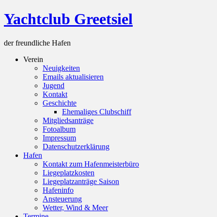
Skip
Yachtclub Greetsiel
to
content
der freundliche Hafen
Verein
Neuigkeiten
Emails aktualisieren
Jugend
Kontakt
Geschichte
Ehemaliges Clubschiff
Mitgliedsanträge
Fotoalbum
Impressum
Datenschutzerklärung
Hafen
Kontakt zum Hafenmeisterbüro
Liegeplatzkosten
Liegeplatzanträge Saison
Hafeninfo
Ansteuerung
Wetter, Wind & Meer
Termine