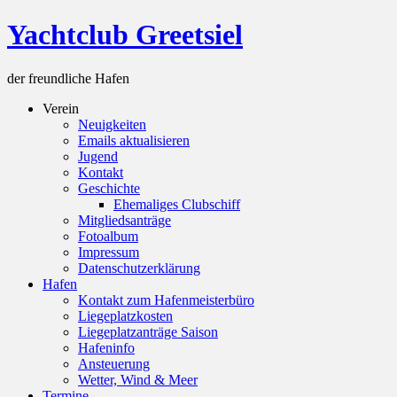
Skip
Yachtclub Greetsiel
to
content
der freundliche Hafen
Verein
Neuigkeiten
Emails aktualisieren
Jugend
Kontakt
Geschichte
Ehemaliges Clubschiff
Mitgliedsanträge
Fotoalbum
Impressum
Datenschutzerklärung
Hafen
Kontakt zum Hafenmeisterbüro
Liegeplatzkosten
Liegeplatzanträge Saison
Hafeninfo
Ansteuerung
Wetter, Wind & Meer
Termine