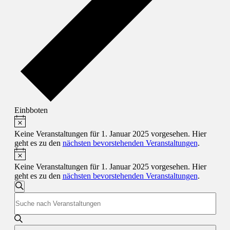
Einbboten
Hinweis
Veranstaltungen
für
Keine Veranstaltungen für 1. Januar 2025 vorgesehen. Hier
geht es zu den
nächsten bevorstehenden Veranstaltungen
.
1.
Hinweis
Januar
Keine Veranstaltungen für 1. Januar 2025 vorgesehen. Hier
2025
geht es zu den
nächsten bevorstehenden Veranstaltungen
.
Veranstaltungen
Suche
Bitte
Suche
Schlüsselwort
und
eingeben.
Suche
Ansichten,