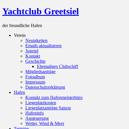
Skip
Yachtclub Greetsiel
to
content
der freundliche Hafen
Verein
Neuigkeiten
Emails aktualisieren
Jugend
Kontakt
Geschichte
Ehemaliges Clubschiff
Mitgliedsanträge
Fotoalbum
Impressum
Datenschutzerklärung
Hafen
Kontakt zum Hafenmeisterbüro
Liegeplatzkosten
Liegeplatzanträge Saison
Hafeninfo
Ansteuerung
Wetter, Wind & Meer
Termine