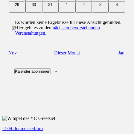
0
0
0
0
0
0
0
29
30
31
1
2
3
4
Veranstaltungen
Veranstaltungen
Veranstaltungen
Veranstaltungen
Veranstaltungen
Veranstaltungen
Veranstal
Es wurden keine Ergebnisse für diese Ansicht gefunden.
Hier geht es zu den
nächsten bevorstehenden
Hinweis
Veranstaltungen
.
Nov.
Dieser Monat
Jan.
Kalender abonnieren
=> Hafenmeisterbüro