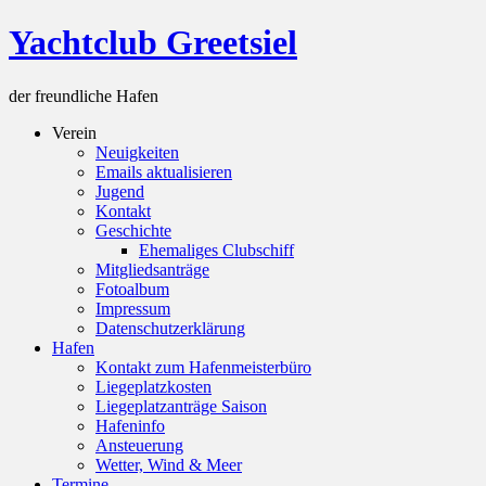
Skip
Yachtclub Greetsiel
to
content
der freundliche Hafen
Verein
Neuigkeiten
Emails aktualisieren
Jugend
Kontakt
Geschichte
Ehemaliges Clubschiff
Mitgliedsanträge
Fotoalbum
Impressum
Datenschutzerklärung
Hafen
Kontakt zum Hafenmeisterbüro
Liegeplatzkosten
Liegeplatzanträge Saison
Hafeninfo
Ansteuerung
Wetter, Wind & Meer
Termine