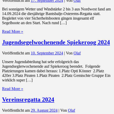
Veröffentlicht am
17. September 2024
| Von
Olaf
Bei sonnigem Wetter und Windstärke 2 bis 3 aus Nordwest fand am
14.09.2024 die diesjährige Bantsbalje-Osterems-Regatta statt.
Begleitet von vier Sicherheitsbooten gingen insgesamt elf
Segelboote an den Start. Nach rund […]
Vereinsregatta
Read More »
2024
–
Jugendsegelwochenende Spiekeroog 2024
Ergebnisse
Veröffentlicht am
10. September 2024
| Von
Olaf
Unsere Jugendabteilung hat sehr erfolgreich das
Jugendseglerwochenende auf Spiekeroog beendet. Folgende
Platzierungen kamen dabei heraus: 1.Platz Opti Könner 2.Platz
420er 3.Platz Piraten 1.Platz Piraten 2.Platz Gemischte Gruppe Ein
wirklich super […]
Jugendsegelwochenende
Read More »
Spiekeroog
2024
Vereinsregatta 2024
Veröffentlicht am
29. August 2024
| Von
Olaf