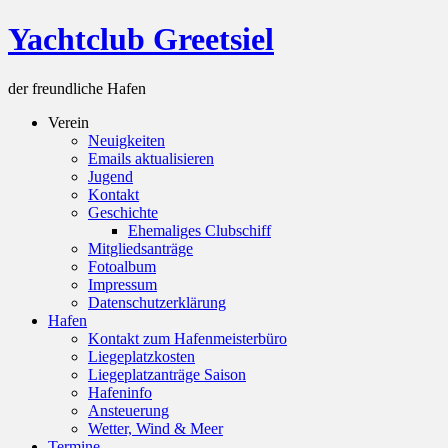
Skip
Yachtclub Greetsiel
to
content
der freundliche Hafen
Verein
Neuigkeiten
Emails aktualisieren
Jugend
Kontakt
Geschichte
Ehemaliges Clubschiff
Mitgliedsanträge
Fotoalbum
Impressum
Datenschutzerklärung
Hafen
Kontakt zum Hafenmeisterbüro
Liegeplatzkosten
Liegeplatzanträge Saison
Hafeninfo
Ansteuerung
Wetter, Wind & Meer
Termine