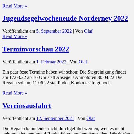
Regatta
Read More »
2023
Jugendsegelwochenende Norderney 2022
Veröffentlicht am
5. September 2022
| Von
Olaf
Jugendsegelwochenende
Read More »
Norderney
2022
Terminvorschau 2022
Veröffentlicht am
1. Februar 2022
| Von
Olaf
Ein paar feste Termine haben wir schon: Die Stegreinigung findet
am 17.03.22 ab 16 Uhr statt Ansegel / Anmotoren 30.04.22 Die
Regatta soll am 11.06.22 stattfinden Konkretes folgt noch
Terminvorschau
Read More »
2022
Vereinsausfahrt
Veröffentlicht am
12. September 2021
| Von
Olaf
Die Regatta kann leider nicht durchgeführt werden, weil es nicht
gelungen ist, genügend Begleitfahrzeuge bereitzustellen. Wir dürfen